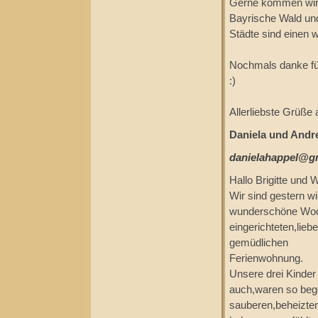
Gerne kommen wir 
Bayrische Wald un
Städte sind einen 
Nochmals danke fü
:)
Allerliebste Grüße
Daniela und Andre
danielahappel@g
Hallo Brigitte und
Wir sind gestern w
wunderschöne Woch
eingerichteten,lieb
gemüdlichen
Ferienwohnung.
Unsere drei Kinder 
auch,waren so bege
sauberen,beheizten