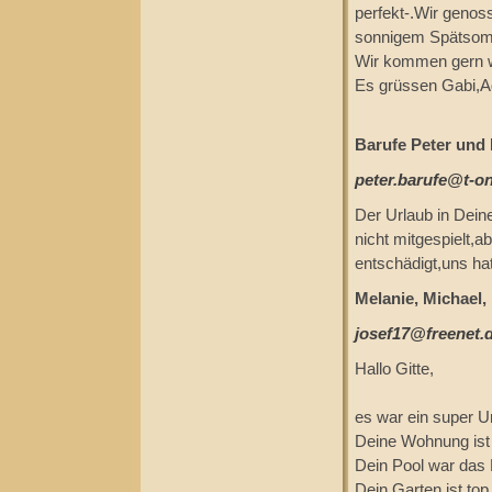
perfekt-.Wir genos
sonnigem Spätsomme
Wir kommen gern w
Es grüssen Gabi,Ad
Barufe Peter und 
peter.barufe@t-on
Der Urlaub in Deine
nicht mitgespielt,
entschädigt,uns hat
Melanie, Michael,
josef17@freenet.
Hallo Gitte,
es war ein super Ur
Deine Wohnung ist p
Dein Pool war das H
Dein Garten ist top