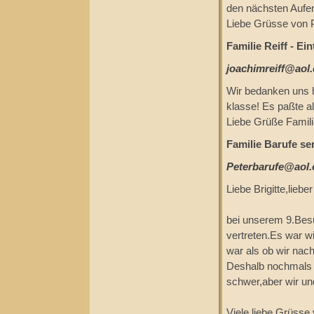
den nächsten Aufe
Liebe Grüsse von P
Familie Reiff - Ei
joachimreiff@aol
Wir bedanken uns h
klasse! Es paßte al
Liebe Grüße Familie
Familie Barufe se
Peterbarufe@aol
Liebe Brigitte,liebe
bei unserem 9.Besu
vertreten.Es war w
war als ob wir na
Deshalb nochmals v
schwer,aber wir un
Viele liebe Grüsse