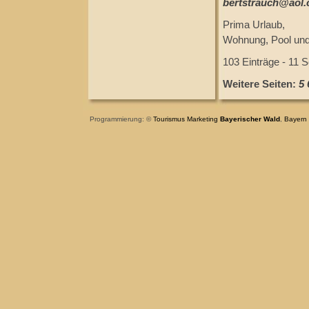
bertstrauch@aol
Prima Urlaub,
Wohnung, Pool und W
103 Einträge - 11 S
Weitere Seiten:
5
Programmierung: ©
Tourismus
Marketing
Bayerischer Wald
,
Bayern