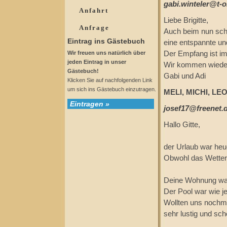
gabi.winteler@t-o
Anfahrt
Liebe Brigitte,
Anfrage
Auch beim nun scho
Eintrag ins Gästebuch
eine entspannte un
Wir freuen uns natürlich über
Der Empfang ist im
jeden Eintrag in unser
Wir kommen wiede
Gästebuch!
Gabi und Adi
Klicken Sie auf nachfolgenden Link
um sich ins Gästebuch einzutragen.
MELI, MICHI, LEO,
Eintragen »
josef17@freenet.
Hallo Gitte,
der Urlaub war heu
Obwohl das Wetter g
Deine Wohnung war
Der Pool war wie j
Wollten uns nochmal
sehr lustig und sch