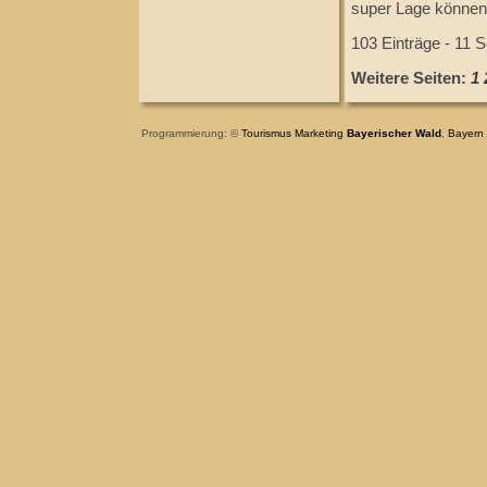
super Lage können
103 Einträge - 11 S
Weitere Seiten:
1
Programmierung: ©
Tourismus
Marketing
Bayerischer Wald
,
Bayern